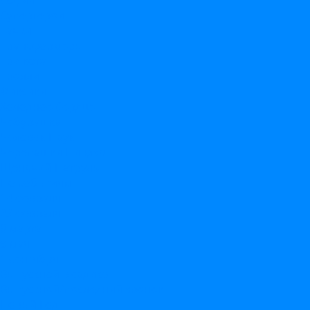
София
Супергерои
Тачки
Трансформеры
Три кота
Тролли
Фиксики
Холодное Сердце
Чебурашка
Человек-Паук
Черепашки Ниндзя
Щенячий Патруль
По событиям
14 февраля
23 февраля
8 марта
9 мая
1 сентября
Выпускной в садике
Выпускной/последний звонок
Новый Год