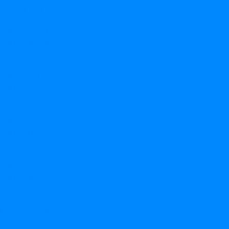
Для влюбленных
Для девушки
Для мужчины
Для мальчика
Для девочки
Для детей
Для дедушки
Для бабушки
Для босса
Для брата
Для сестры
Для мамы
Для папы
Для подруги
Для мужа
Для жены
Для учителя
Для фотосессии
Мультфильмы и герои
Буба