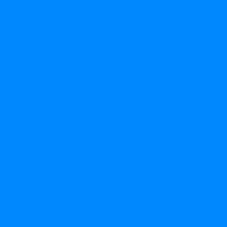
Бэтмен
Винни пух
Гарри Поттер
Грузовичок Лёва
Губка Боб
Звездные войны
Котэ
Леди Баг
Майнкрафт
Маша и Медведь
Ми ми мишки
Микки Маус
Минни Маус
Миньоны
Принцессы
Простоквашино
Русалочка
Свинка Пеппа
Синий трактор
Смешарики