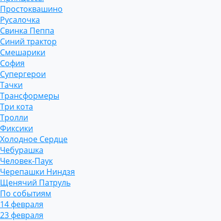
Простоквашино
Русалочка
Свинка Пеппа
Синий трактор
Смешарики
София
Супергерои
Тачки
Трансформеры
Три кота
Тролли
Фиксики
Холодное Сердце
Чебурашка
Человек-Паук
Черепашки Ниндзя
Щенячий Патруль
По событиям
14 февраля
23 февраля