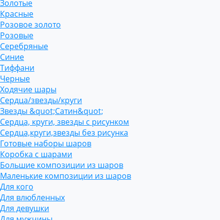
Золотые
Красные
Розовое золото
Розовые
Серебряные
Синие
Тиффани
Черные
Ходячие шары
Сердца/звезды/круги
Звезды &quot;Сатин&quot;
Сердца, круги, звезды с рисунком
Сердца,круги,звезды без рисунка
Готовые наборы шаров
Коробка с шарами
Большие композиции из шаров
Маленькие композиции из шаров
Для кого
Для влюбленных
Для девушки
Для мужчины