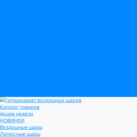
Гирлянды
Хлопушки
Фотозоны
Шары с надписями
О Компании
Новости
Статьи
Вакансии
Политика конфиденциальности
Доставка и оплата
Гарантия
Акции
Вопрос-ответ
Контакты
Каталог товаров
Акции недели
НОВИНКИ
Воздушные шары
Латексные шары