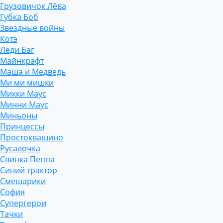
Грузовичок Лёва
Губка Боб
Звездные войны
Котэ
Леди Баг
Майнкрафт
Маша и Медведь
Ми ми мишки
Микки Маус
Минни Маус
Миньоны
Принцессы
Простоквашино
Русалочка
Свинка Пеппа
Синий трактор
Смешарики
София
Супергерои
Тачки