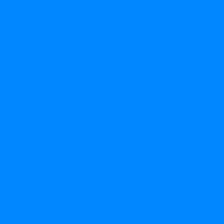
Свадьба
Девичник
Рождение ребенка
Выписка из роддома
День рождения детей
День рождения
Шары на годик
Юбилей
Гендер Пати
Хэллоуин
Крещение
По форме
Звезда
Круг
На палочке
На подставке
Сердце
Цифры
Тематика
Динозавры