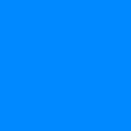
Единороги
Животные
Космос
Котики
Морские обитатели
Пиратская вечеринка
Сердца
Сладости и пончики
Смайлики
Транспорт
Фламинго
Футбол
Шампанское
Товары для праздника
Свечи в торт
Набор свечей
Свечи цифры
Фигурные свечи
Фонтаны в торт
Мягкие игрушки
Мыльные пузыри