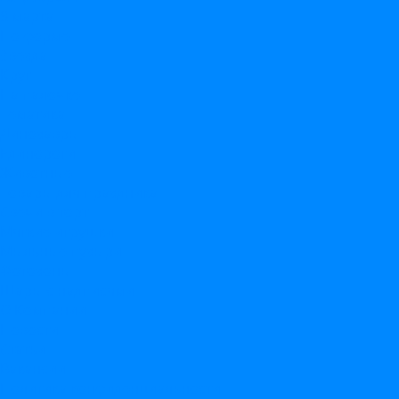
8 марта
По форме
Звезда
Круг
На палочке
Тематика
Динозавры
Единороги
Животные
Товары для праздника
Свечи в торт
Мягкие игрушки
Мыльные пузыри
Фотозоны
Шары с надписями
О Компании
Новости
Статьи
Вакансии
Политика конфиденциальности