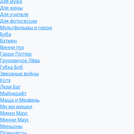
Для мужа
Для жены
Для учителя
Для фотосессии
Мультфильмы и герои
Буба
Бэтмен
Винни пух
Гарри Поттер
Грузовичок Лёва
Губка Боб
Звездные войны
Котэ
Леди Баг
Майнкрафт
Маша и Медведь
Ми ми мишки
Микки Маус
Минни Маус
Миньоны
Принцессы