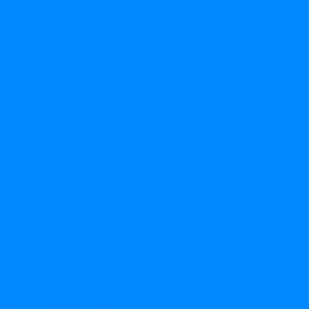
Доставка и оплата
Гарантия
Акции
Вопрос-ответ
Контакты
...
Каталог товаров
Акции недели
НОВИНКИ
Воздушные шары
Латексные шары
Шары Bubbles
Светящиеся шары
Шары мраморные
Большие шары
Шары с пожеланиями
Шары с оскорблениями
Шары с конфетти
Шары с рисунком
Шары без рисунка