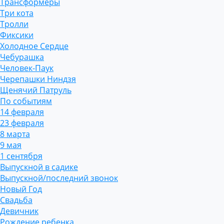
Трансформеры
Три кота
Тролли
Фиксики
Холодное Сердце
Чебурашка
Человек-Паук
Черепашки Ниндзя
Щенячий Патруль
По событиям
14 февраля
23 февраля
8 марта
9 мая
1 сентября
Выпускной в садике
Выпускной/последний звонок
Новый Год
Свадьба
Девичник
Рождение ребенка