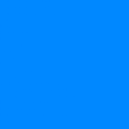
Фольгированные шары
Фольгированные фигуры
Фольгированные цифры
Золотые
Красные
Розовое золото
Розовые
Серебряные
Синие
Тиффани
Черные
Ходячие шары
Сердца/звезды/круги
Звезды &quot;Сатин&quot;
Сердца, круги, звезды с рисунком
Сердца,круги,звезды без рисунка
Готовые наборы шаров
Коробка с шарами
Большие композиции из шаров
Маленькие композиции из шаров
Для кого