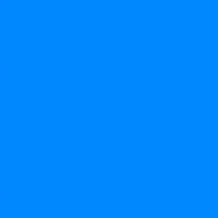
Каталог товаров
Акции недели
НОВИНКИ
Воздушные шары
Латексные шары
Фольгированные шары
Готовые наборы шаров
Коробка с шарами
Большие композиции из шаров
Маленькие композиции из шаров
Для кого
Для влюбленных
Для девушки
Для мужчины
Мультфильмы и герои
Буба
Бэтмен
Винни пух
По событиям
14 февраля
23 февраля