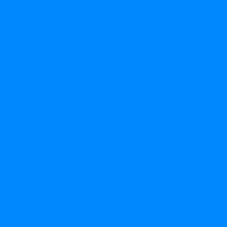
Динозавры
Единороги
Животные
Космос
Котики
Морские обитатели
Пиратская вечеринка
Сердца
Сладости и пончики
Смайлики
Транспорт
Фламинго
Футбол
Шампанское
Товары для праздника
Свечи в торт
Набор свечей
Свечи цифры
Фигурные свечи
Фонтаны в торт
Мягкие игрушки
Мыльные пузыри