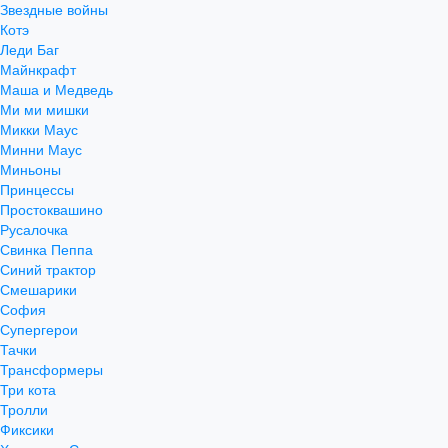
Звездные войны
Котэ
Леди Баг
Майнкрафт
Маша и Медведь
Ми ми мишки
Микки Маус
Минни Маус
Миньоны
Принцессы
Простоквашино
Русалочка
Свинка Пеппа
Синий трактор
Смешарики
София
Супергерои
Тачки
Трансформеры
Три кота
Тролли
Фиксики