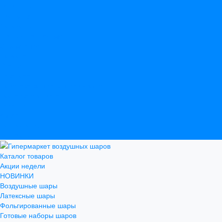
Гирлянды
Хлопушки
Фотозоны
Шары с надписями
О Компании
Новости
Статьи
Вакансии
Политика конфиденциальности
Доставка и оплата
Гарантия
Акции
Вопрос-ответ
Контакты
Каталог товаров
Акции недели
НОВИНКИ
Воздушные шары
Латексные шары
Фольгированные шары
Готовые наборы шаров