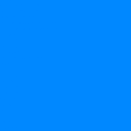
Фольгированные шары
Готовые наборы шаров
Коробка с шарами
Большие композиции из шаров
Маленькие композиции из шаров
Для кого
Для влюбленных
Для девушки
Для мужчины
Мультфильмы и герои
Буба
Бэтмен
Винни пух
По событиям
14 февраля
23 февраля
8 марта
По форме
Звезда
Круг
На палочке
Тематика