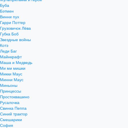
Буба
Бэтмен
Винни пух
Гарри Поттер
Грузовичок Лёва
Губка Боб
Звездные войны
Котэ
Леди Баг
Майнкрафт
Маша и Медведь
Ми ми мишки
Микки Маус
Минни Маус
Миньоны
Принцессы
Простоквашино
Русалочка
Свинка Пеппа
Синий трактор
Смешарики
София