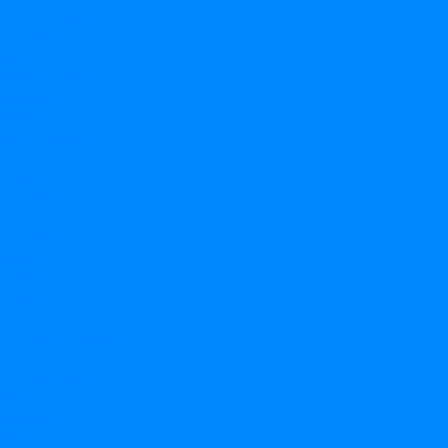
Простоквашино
Русалочка
Свинка Пеппа
Синий трактор
Смешарики
София
Супергерои
Тачки
Трансформеры
Три кота
Тролли
Фиксики
Холодное Сердце
Чебурашка
Человек-Паук
Черепашки Ниндзя
Щенячий Патруль
По событиям
14 февраля
23 февраля
8 марта
9 мая