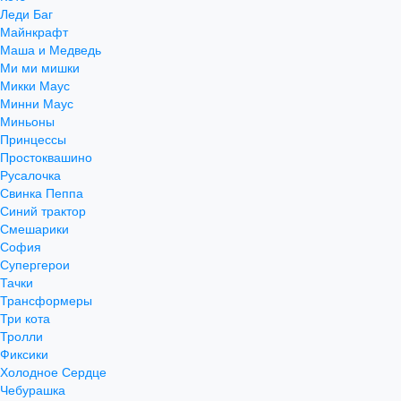
Леди Баг
Майнкрафт
Маша и Медведь
Ми ми мишки
Микки Маус
Минни Маус
Миньоны
Принцессы
Простоквашино
Русалочка
Свинка Пеппа
Синий трактор
Смешарики
София
Супергерои
Тачки
Трансформеры
Три кота
Тролли
Фиксики
Холодное Сердце
Чебурашка