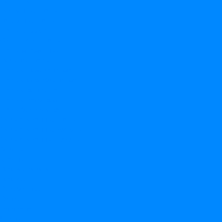
Воздушные шары
Латексные шары
Шары Bubbles
Светящиеся шары
Шары мраморные
Большие шары
Шары с пожеланиями
Шары с оскорблениями
Шары с конфетти
Шары с рисунком
Шары без рисунка
Фольгированные шары
Фольгированные фигуры
Фольгированные цифры
Золотые
Красные
Розовое золото
Розовые
Серебряные
Синие
Тиффани
Черные