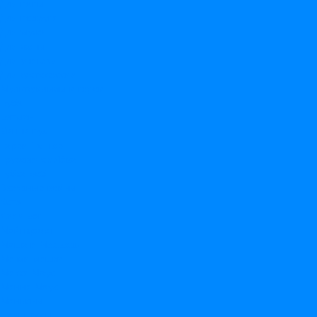
Для папы
Для подруги
Для мужа
Для жены
Для учителя
Для фотосессии
Мультфильмы и герои
Буба
Бэтмен
Винни пух
Гарри Поттер
Грузовичок Лёва
Губка Боб
Звездные войны
Котэ
Леди Баг
Майнкрафт
Маша и Медведь
Ми ми мишки
Микки Маус
Минни Маус
Миньоны
Принцессы