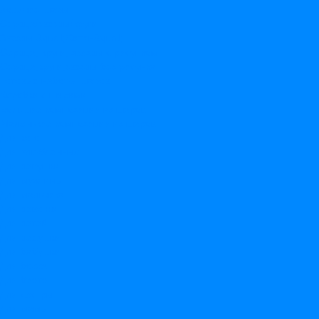
Ходячие шары
Сердца/звезды/круги
Звезды &quot;Сатин&quot;
Сердца, круги, звезды с рисунком
Сердца,круги,звезды без рисунка
Готовые наборы шаров
Коробка с шарами
Большие композиции из шаров
Маленькие композиции из шаров
Для кого
Для влюбленных
Для девушки
Для мужчины
Для мальчика
Для девочки
Для детей
Для дедушки
Для бабушки
Для босса
Для брата
Для сестры
Для мамы