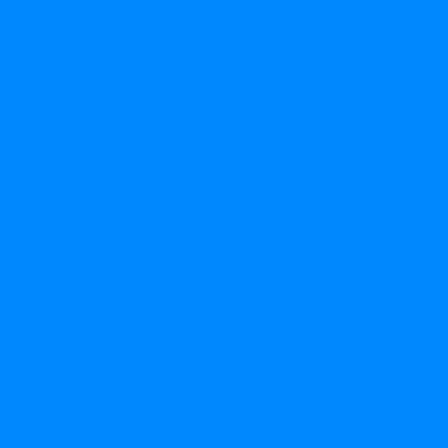
Динозавры
Единороги
Животные
Товары для праздника
Свечи в торт
Мягкие игрушки
Мыльные пузыри
Фотозоны
Шары с надписями
О Компании
Новости
Статьи
Вакансии
Политика конфиденциальности
Доставка и оплата
Гарантия
Акции
Вопрос-ответ
Контакты
...
Каталог товаров
Акции недели
НОВИНКИ