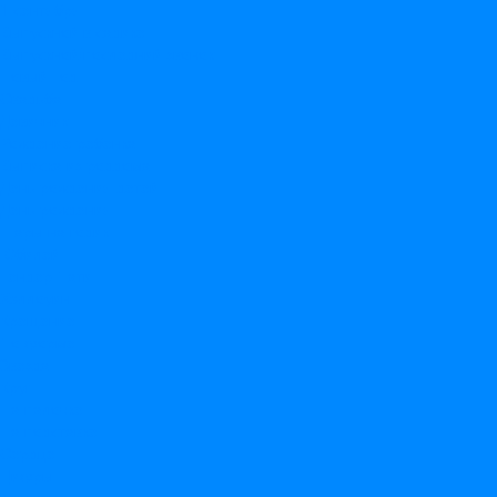
1 сентября
Выпускной в садике
Выпускной/последний звонок
Новый Год
Свадьба
Девичник
Рождение ребенка
Выписка из роддома
День рождения детей
День рождения
Шары на годик
Юбилей
Гендер Пати
Хэллоуин
Крещение
По форме
Звезда
Круг
На палочке
На подставке
Сердце
Цифры
Тематика