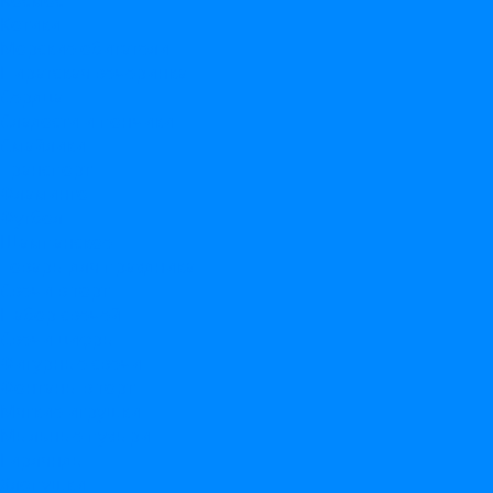
Космос
Котики
Морские обитатели
Пиратская вечеринка
Сердца
Сладости и пончики
Смайлики
Транспорт
Фламинго
Футбол
Шампанское
Товары для праздника
Свечи в торт
Набор свечей
Свечи цифры
Фигурные свечи
Фонтаны в торт
Мягкие игрушки
Мыльные пузыри
Гирлянды
Хлопушки