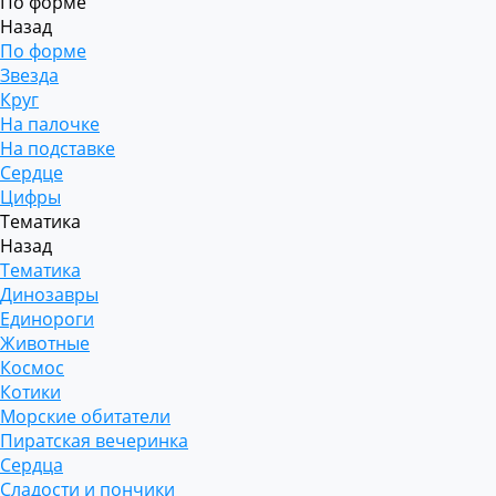
По форме
Назад
По форме
Звезда
Круг
На палочке
На подставке
Сердце
Цифры
Тематика
Назад
Тематика
Динозавры
Единороги
Животные
Космос
Котики
Морские обитатели
Пиратская вечеринка
Сердца
Сладости и пончики