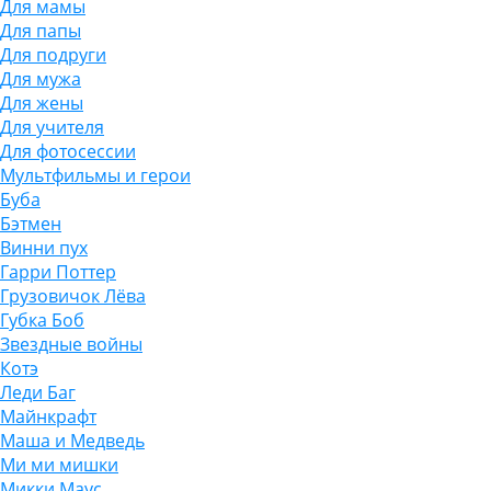
Для мамы
Для папы
Для подруги
Для мужа
Для жены
Для учителя
Для фотосессии
Мультфильмы и герои
Буба
Бэтмен
Винни пух
Гарри Поттер
Грузовичок Лёва
Губка Боб
Звездные войны
Котэ
Леди Баг
Майнкрафт
Маша и Медведь
Ми ми мишки
Микки Маус