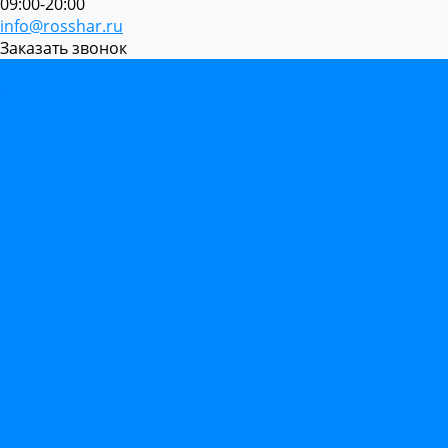
09:00-20:00
info@rosshar.ru
Заказать звонок
...
Каталог товаров
Акции недели
НОВИНКИ
Воздушные шары
Латексные шары
Шары Bubbles
Светящиеся шары
Шары мраморные
Большие шары
Шары с пожеланиями
Шары с оскорблениями
Шары с конфетти
Шары с рисунком
Шары без рисунка
Фольгированные шары
Фольгированные фигуры
Фольгированные цифры