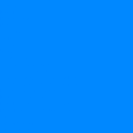
Золотые
Красные
Розовое золото
Розовые
Серебряные
Синие
Тиффани
Черные
Ходячие шары
Сердца/звезды/круги
Звезды &quot;Сатин&quot;
Сердца, круги, звезды с рисунком
Сердца,круги,звезды без рисунка
Готовые наборы шаров
Коробка с шарами
Большие композиции из шаров
Маленькие композиции из шаров
Для кого
Для влюбленных
Для девушки