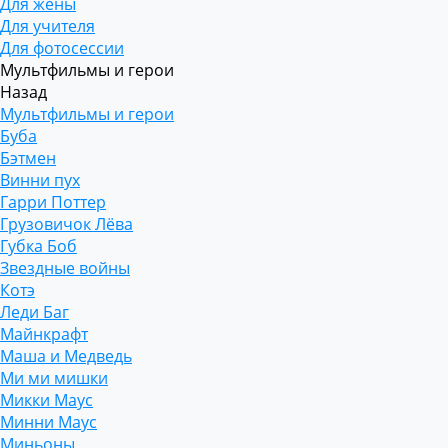
Для жены
Для учителя
Для фотосессии
Мультфильмы и герои
Назад
Мультфильмы и герои
Буба
Бэтмен
Винни пух
Гарри Поттер
Грузовичок Лёва
Губка Боб
Звездные войны
Котэ
Леди Баг
Майнкрафт
Маша и Медведь
Ми ми мишки
Микки Маус
Минни Маус
Миньоны