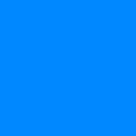
Для мужчины
Для мальчика
Для девочки
Для детей
Для дедушки
Для бабушки
Для босса
Для брата
Для сестры
Для мамы
Для папы
Для подруги
Для мужа
Для жены
Для учителя
Для фотосессии
Мультфильмы и герои
Буба
Бэтмен
Винни пух