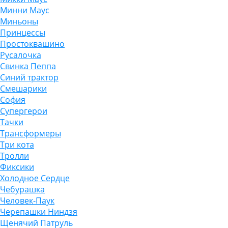
Минни Маус
Миньоны
Принцессы
Простоквашино
Русалочка
Свинка Пеппа
Синий трактор
Смешарики
София
Супергерои
Тачки
Трансформеры
Три кота
Тролли
Фиксики
Холодное Сердце
Чебурашка
Человек-Паук
Черепашки Ниндзя
Щенячий Патруль