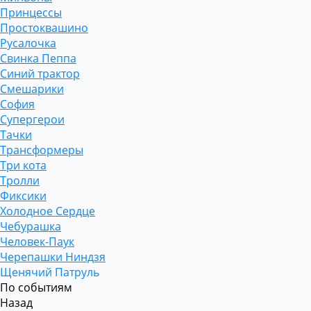
Принцессы
Простоквашино
Русалочка
Свинка Пеппа
Синий трактор
Смешарики
София
Супергерои
Тачки
Трансформеры
Три кота
Тролли
Фиксики
Холодное Сердце
Чебурашка
Человек-Паук
Черепашки Ниндзя
Щенячий Патруль
По событиям
Назад