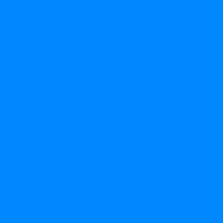
Трансформеры
Три кота
Тролли
Фиксики
Холодное Сердце
Чебурашка
Человек-Паук
Черепашки Ниндзя
Щенячий Патруль
По событиям
14 февраля
23 февраля
8 марта
9 мая
1 сентября
Выпускной в садике
Выпускной/последний звонок
Новый Год
Свадьба
Девичник