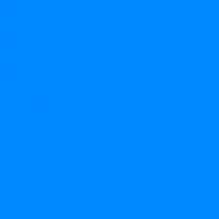
Гарри Поттер
Грузовичок Лёва
Губка Боб
Звездные войны
Котэ
Леди Баг
Майнкрафт
Маша и Медведь
Ми ми мишки
Микки Маус
Минни Маус
Миньоны
Принцессы
Простоквашино
Русалочка
Свинка Пеппа
Синий трактор
Смешарики
София
Супергерои
Тачки