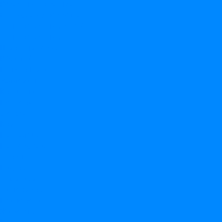
Рождение ребенка
Выписка из роддома
День рождения детей
День рождения
Шары на годик
Юбилей
Гендер Пати
Хэллоуин
Крещение
По форме
Звезда
Круг
На палочке
На подставке
Сердце
Цифры
Тематика
Динозавры
Единороги
Животные