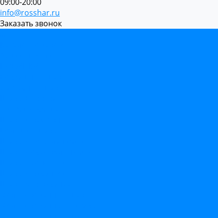
09:00-20:00
info@rosshar.ru
Заказать звонок
...
Каталог товаров
Акции недели
НОВИНКИ
Воздушные шары
Латексные шары
Шары Bubbles
Светящиеся шары
Шары мраморные
Большие шары
Шары с пожеланиями
Шары с оскорблениями
Шары с конфетти
Шары с рисунком
Шары без рисунка
Фольгированные шары
Фольгированные фигуры
Фольгированные цифры