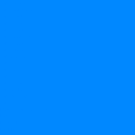
Для мужчины
Для мальчика
Для девочки
Для детей
Для дедушки
Для бабушки
Для босса
Для брата
Для сестры
Для мамы
Для папы
Для подруги
Для мужа
Для жены
Для учителя
Для фотосессии
Мультфильмы и герои
Буба
Бэтмен
Винни пух