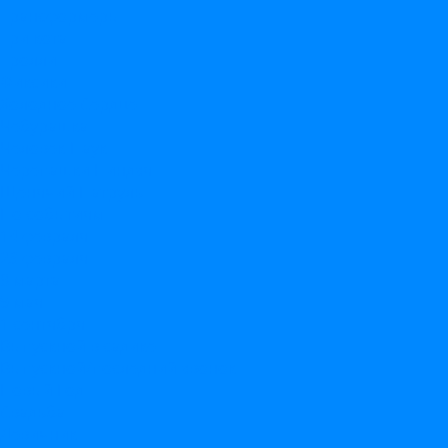
Трансформеры
Три кота
Тролли
Фиксики
Холодное Сердце
Чебурашка
Человек-Паук
Черепашки Ниндзя
Щенячий Патруль
По событиям
14 февраля
23 февраля
8 марта
9 мая
1 сентября
Выпускной в садике
Выпускной/последний звонок
Новый Год
Свадьба
Девичник