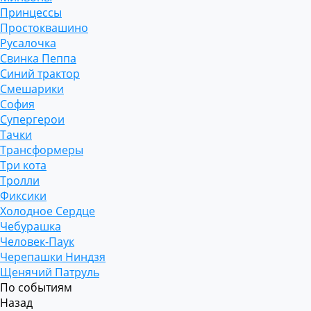
Принцессы
Простоквашино
Русалочка
Свинка Пеппа
Синий трактор
Смешарики
София
Супергерои
Тачки
Трансформеры
Три кота
Тролли
Фиксики
Холодное Сердце
Чебурашка
Человек-Паук
Черепашки Ниндзя
Щенячий Патруль
По событиям
Назад