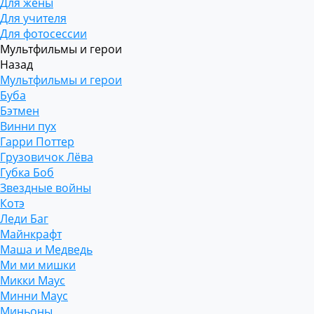
Для жены
Для учителя
Для фотосессии
Мультфильмы и герои
Назад
Мультфильмы и герои
Буба
Бэтмен
Винни пух
Гарри Поттер
Грузовичок Лёва
Губка Боб
Звездные войны
Котэ
Леди Баг
Майнкрафт
Маша и Медведь
Ми ми мишки
Микки Маус
Минни Маус
Миньоны