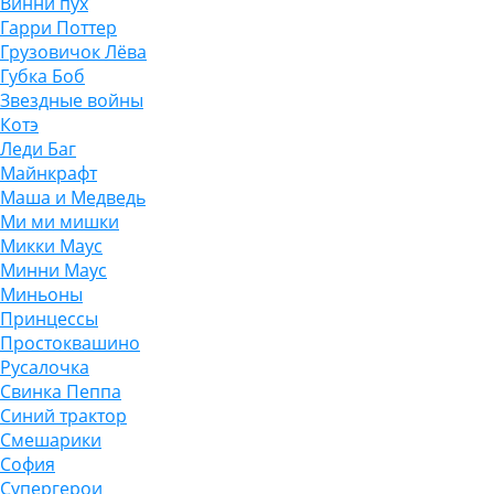
Винни пух
Гарри Поттер
Грузовичок Лёва
Губка Боб
Звездные войны
Котэ
Леди Баг
Майнкрафт
Маша и Медведь
Ми ми мишки
Микки Маус
Минни Маус
Миньоны
Принцессы
Простоквашино
Русалочка
Свинка Пеппа
Синий трактор
Смешарики
София
Супергерои