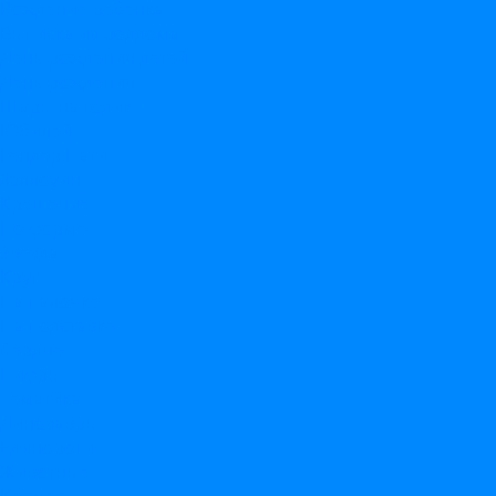
Рождение ребенка
Выписка из роддома
День рождения детей
День рождения
Шары на годик
Юбилей
Гендер Пати
Хэллоуин
Крещение
По форме
Звезда
Круг
На палочке
На подставке
Сердце
Цифры
Тематика
Динозавры
Единороги
Животные