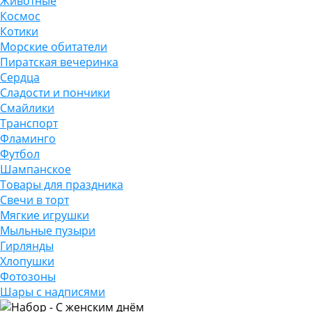
Животные
Космос
Котики
Морские обитатели
Пиратская вечеринка
Сердца
Сладости и пончики
Смайлики
Транспорт
Фламинго
Футбол
Шампанское
Товары для праздника
Свечи в торт
Мягкие игрушки
Мыльные пузыри
Гирлянды
Хлопушки
Фотозоны
Шары с надписями