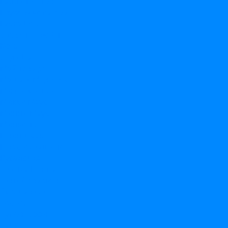
Гарри Поттер
Грузовичок Лёва
Губка Боб
Звездные войны
Котэ
Леди Баг
Майнкрафт
Маша и Медведь
Ми ми мишки
Микки Маус
Минни Маус
Миньоны
Принцессы
Простоквашино
Русалочка
Свинка Пеппа
Синий трактор
Смешарики
София
Супергерои
Тачки