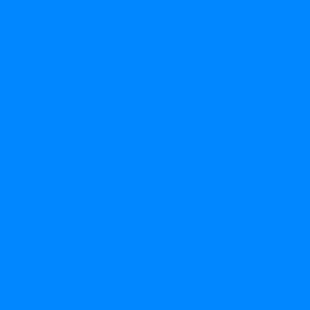
Золотые
Красные
Розовое золото
Розовые
Серебряные
Синие
Тиффани
Черные
Ходячие шары
Сердца/звезды/круги
Звезды &quot;Сатин&quot;
Сердца, круги, звезды с рисунком
Сердца,круги,звезды без рисунка
Готовые наборы шаров
Коробка с шарами
Большие композиции из шаров
Маленькие композиции из шаров
Для кого
Для влюбленных
Для девушки