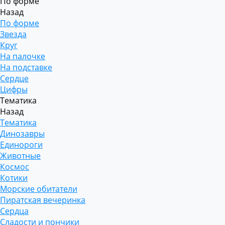
По форме
Назад
По форме
Звезда
Круг
На палочке
На подставке
Сердце
Цифры
Тематика
Назад
Тематика
Динозавры
Единороги
Животные
Космос
Котики
Морские обитатели
Пиратская вечеринка
Сердца
Сладости и пончики