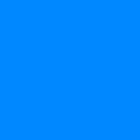
Космос
Котики
Морские обитатели
Пиратская вечеринка
Сердца
Сладости и пончики
Смайлики
Транспорт
Фламинго
Футбол
Шампанское
Товары для праздника
Свечи в торт
Набор свечей
Свечи цифры
Фигурные свечи
Фонтаны в торт
Мягкие игрушки
Мыльные пузыри
Гирлянды
Хлопушки