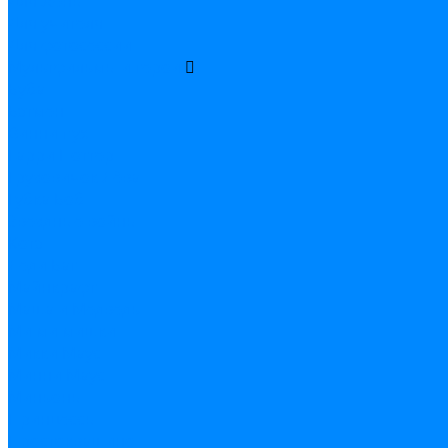
Для жены
Для учителя
Для фотосессии
Мультфильмы и герои
Буба
Бэтмен
Винни пух
Гарри Поттер
Грузовичок Лёва
Губка Боб
Звездные войны
Котэ
Леди Баг
Майнкрафт
Маша и Медведь
Ми ми мишки
Микки Маус
Минни Маус
Миньоны
Принцессы
Простоквашино