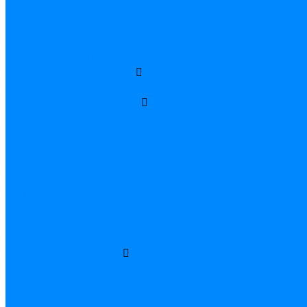
Шары с оскорблениями
Шары с конфетти
Шары с рисунком
Шары без рисунка
Фольгированные шары
Фольгированные фигуры
Фольгированные цифры
Золотые
Красные
Розовое золото
Розовые
Серебряные
Синие
Тиффани
Черные
Ходячие шары
Сердца/звезды/круги
Звезды &quot;Сатин&quot;
Сердца, круги, звезды с рисунком
Сердца,круги,звезды без рисунка