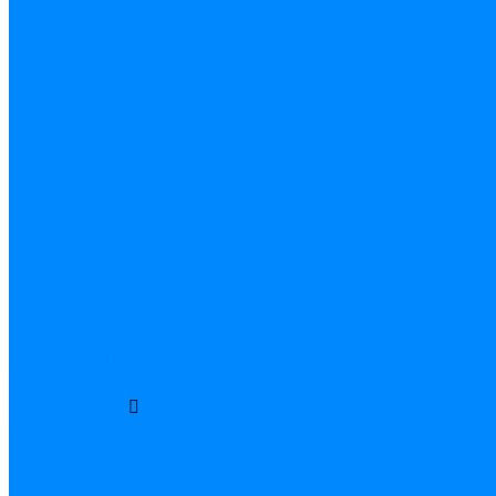
Русалочка
Свинка Пеппа
Синий трактор
Смешарики
София
Супергерои
Тачки
Трансформеры
Три кота
Тролли
Фиксики
Холодное Сердце
Чебурашка
Человек-Паук
Черепашки Ниндзя
Щенячий Патруль
По событиям
14 февраля
23 февраля
8 марта