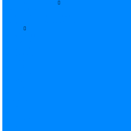
Готовые наборы шаров
Коробка с шарами
Большие композиции из шаров
Маленькие композиции из шаров
Для кого
Для влюбленных
Для девушки
Для мужчины
Для мальчика
Для девочки
Для детей
Для дедушки
Для бабушки
Для босса
Для брата
Для сестры
Для мамы
Для папы
Для подруги
Для мужа