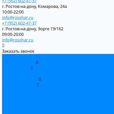
+7 (952) 602-47-37
г. Ростов-на-дону, Комарова, 24а
10:00-22:00
info@rosshar.ru
+7 (952) 602-47-37
г. Ростов-на-дону, Зорге 19/162
09:00-20:00
info@rosshar.ru
Заказать звонок
...
Каталог товаров
Акции недели
НОВИНКИ
Воздушные шары
Латексные шары
Шары Bubbles
Светящиеся шары
Шары мраморные
Большие шары
Шары с пожеланиями