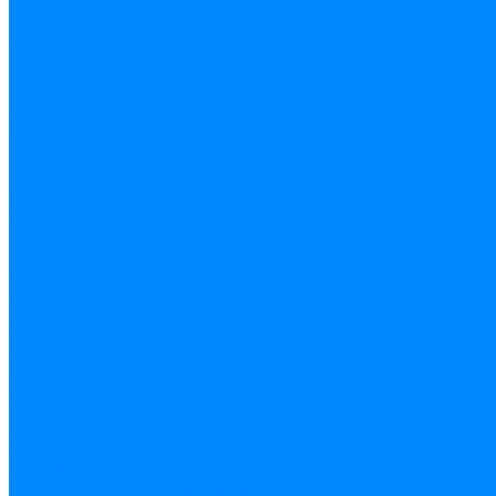
23 февраля
8 марта
По форме
Звезда
Круг
На палочке
Тематика
Динозавры
Единороги
Животные
Товары для праздника
Свечи в торт
Мягкие игрушки
Мыльные пузыри
Фотозоны
Шары с надписями
О Компании
Новости
Статьи
Вакансии
Политика конфиденциальности