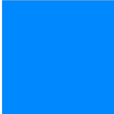
Каталог товаров
Акции недели
НОВИНКИ
Воздушные шары
Латексные шары
Фольгированные шары
Готовые наборы шаров
Коробка с шарами
Большие композиции из шаров
Маленькие композиции из шаров
Для кого
Для влюбленных
Для девушки
Для мужчины
Мультфильмы и герои
Буба
Бэтмен
Винни пух
По событиям
14 февраля