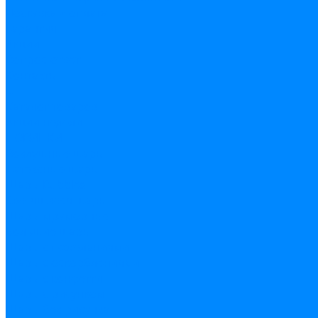
Доставка и оплата
Гарантия
Акции
Вопрос-ответ
Контакты
...
Каталог товаров
Акции недели
НОВИНКИ
Воздушные шары
Латексные шары
Шары Bubbles
Светящиеся шары
Шары мраморные
Большие шары
Шары с пожеланиями
Шары с оскорблениями
Шары с конфетти
Шары с рисунком
Шары без рисунка