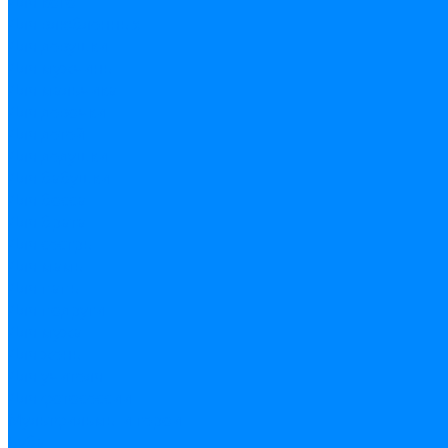
Для кого
Для влюбленных
Для девушки
Для мужчины
Для мальчика
Для девочки
Для детей
Для дедушки
Для бабушки
Для босса
Для брата
Для сестры
Для мамы
Для папы
Для подруги
Для мужа
Для жены
Для учителя
Для фотосессии
Мультфильмы и герои
Буба