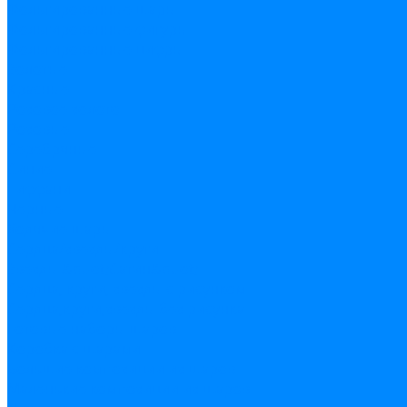
Фольгированные шары
Фольгированные фигуры
Фольгированные цифры
Золотые
Красные
Розовое золото
Розовые
Серебряные
Синие
Тиффани
Черные
Ходячие шары
Сердца/звезды/круги
Звезды &quot;Сатин&quot;
Сердца, круги, звезды с рисунком
Сердца,круги,звезды без рисунка
Готовые наборы шаров
Коробка с шарами
Большие композиции из шаров
Маленькие композиции из шаров