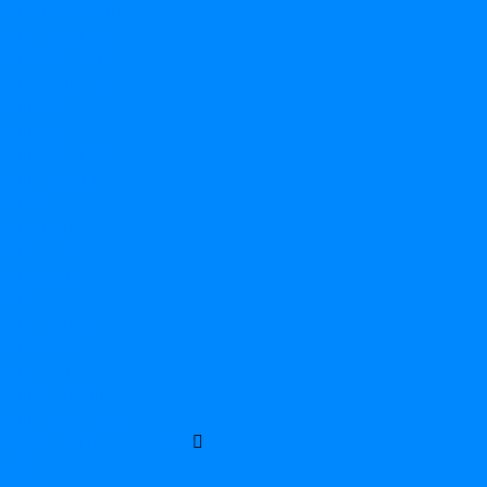
Для влюбленных
Для девушки
Для мужчины
Для мальчика
Для девочки
Для детей
Для дедушки
Для бабушки
Для босса
Для брата
Для сестры
Для мамы
Для папы
Для подруги
Для мужа
Для жены
Для учителя
Для фотосессии
Мультфильмы и герои
Буба