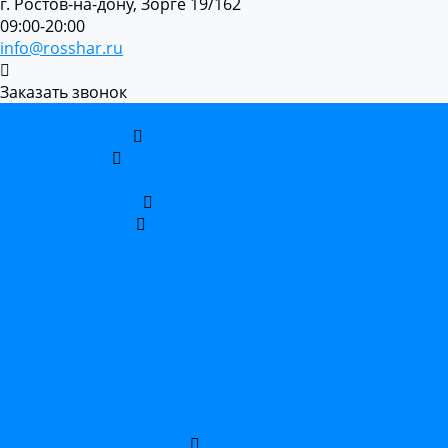
г. Ростов-на-дону, Зорге 19/162
09:00-20:00
info@rosshar.ru
Заказать звонок
...
Каталог товаров
Акции недели
НОВИНКИ
Воздушные шары
Латексные шары
Шары Bubbles
Светящиеся шары
Шары мраморные
Большие шары
Шары с пожеланиями
Шары с оскорблениями
Шары с конфетти
Шары с рисунком
Шары без рисунка
Фольгированные шары