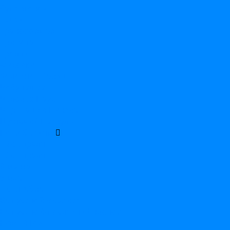
Супергерои
Тачки
Трансформеры
Три кота
Тролли
Фиксики
Холодное Сердце
Чебурашка
Человек-Паук
Черепашки Ниндзя
Щенячий Патруль
По событиям
14 февраля
23 февраля
8 марта
9 мая
1 сентября
Выпускной в садике
Выпускной/последний звонок
Новый Год