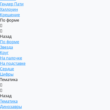
Гендер Пати
Хэллоуин
Крещение
По форме
Назад
По форме
Звезда
Круг
На палочке
На подставке
Сердце
Цифры
Тематика
Назад
Тематика
Динозавры