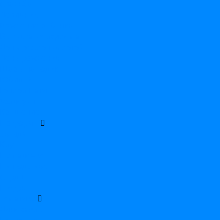
Свадьба
Девичник
Рождение ребенка
Выписка из роддома
День рождения детей
День рождения
Шары на годик
Юбилей
Гендер Пати
Хэллоуин
Крещение
По форме
Звезда
Круг
На палочке
На подставке
Сердце
Цифры
Тематика
Динозавры