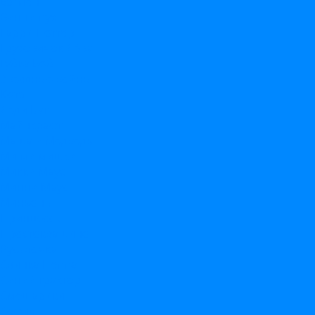
Бэтмен
Винни пух
Гарри Поттер
Грузовичок Лёва
Губка Боб
Звездные войны
Котэ
Леди Баг
Майнкрафт
Маша и Медведь
Ми ми мишки
Микки Маус
Минни Маус
Миньоны
Принцессы
Простоквашино
Русалочка
Свинка Пеппа
Синий трактор
Смешарики
София