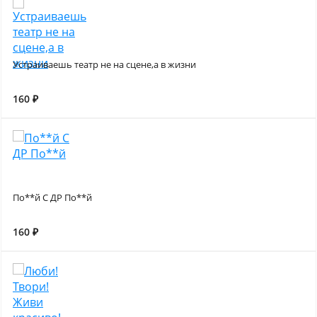
Устраиваешь театр не на сцене,а в жизни
160 ₽
По**й С ДР По**й
160 ₽