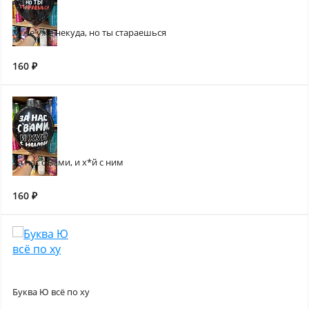
Хуже уже некуда, но ты стараешься
160 ₽
За нас с Вами, и х*й с ним
160 ₽
Буква Ю всё по ху