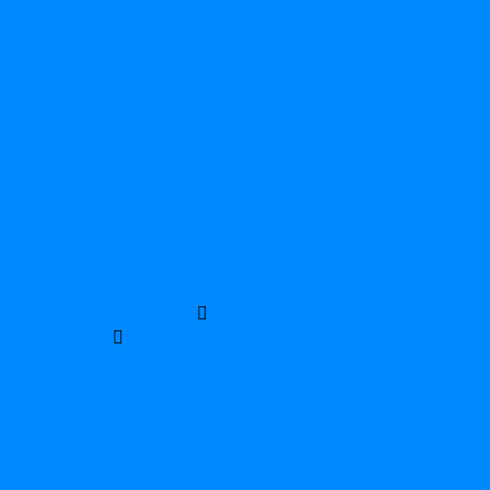
Единороги
Животные
Космос
Котики
Морские обитатели
Пиратская вечеринка
Сердца
Сладости и пончики
Смайлики
Транспорт
Фламинго
Футбол
Шампанское
Товары для праздника
Свечи в торт
Набор свечей
Свечи цифры
Фигурные свечи
Фонтаны в торт
Мягкие игрушки
Мыльные пузыри