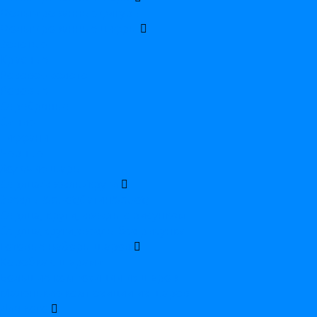
Фольгированные фигуры
Фольгированные цифры
Золотые
Красные
Розовое золото
Розовые
Серебряные
Синие
Тиффани
Черные
Ходячие шары
Сердца/звезды/круги
Звезды &quot;Сатин&quot;
Сердца, круги, звезды с рисунком
Сердца,круги,звезды без рисунка
Готовые наборы шаров
Коробка с шарами
Большие композиции из шаров
Маленькие композиции из шаров
Для кого