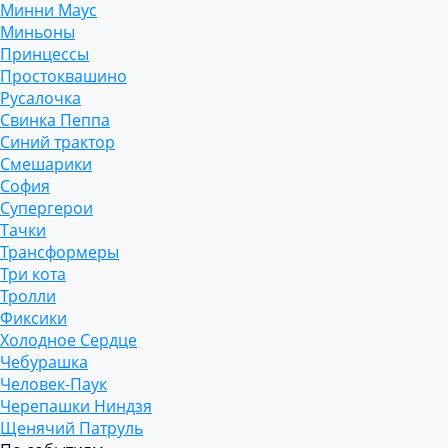
Минни Маус
Миньоны
Принцессы
Простоквашино
Русалочка
Свинка Пеппа
Синий трактор
Смешарики
София
Супергерои
Тачки
Трансформеры
Три кота
Тролли
Фиксики
Холодное Сердце
Чебурашка
Человек-Паук
Черепашки Ниндзя
Щенячий Патруль